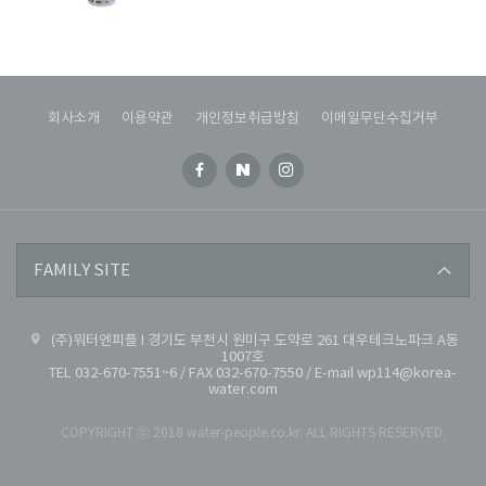
회사소개
이용약관
개인정보취급방침
이메일무단수집거부
코리아세라믹
FAMILY SITE
코리아워터
(주)워터엔피플 I 경기도 부천시 원미구 도약로 261 대우테크노파크 A동
대용량환원수
1007호
TEL 032-670-7551~6 / FAX 032-670-7550 / E-mail wp114@korea-
water.com
COPYRIGHT ⓒ 2018 water-people.co.kr. ALL RIGHTS RESERVED.