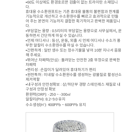
•60도 이상에도 환경호르몬 검출이 없는 트라이탄 소재입니
다.
휴대용 수소환원포트는 기존 휴대용 물통의 불편함과 한계를
기능적으로 개선하고 수소환원수를 빠르고 효과적으로 만들
어 주는 본연의 기능까지 결합한 획기적이고 완벽한 제품입니
다.
•부담없는 용량 : 0.5리터의 부담없는 용량으로 사무실에서, 운
동하면서 간단하게 마실 수 있습니다.
•언제 어디서나 : 등산, 운동, 외출 시 언제 어디서나 수소가 풍
부한 알칼리 수소환원수를 마실 수 있습니다.
•간편하게 : 일반 생수 또는 정수기물을 넣어 10분 지나서 음용
해 주세요.
•뛰어난 차폐력(안심) : 돌려닫는 안전한 2중 뚜껑으로 완벽한
차폐력
•편리성 : 손잡이가 달려있어 휴대하기가 편리
•원천특허 : 미네랄 수소환원수를 생성하는 광물질로 활성산소
제거역할
•내구성과 안전성확보 : 상/하단부 경량 스테인레스 재질로 내
구성과 안정성 확보
환원력(ORP): -250 ~ -300㎷
알칼리(PH): 8.2~9.0 유지
수소생성(H⁻): 400PPb ~ 600PPb 유지