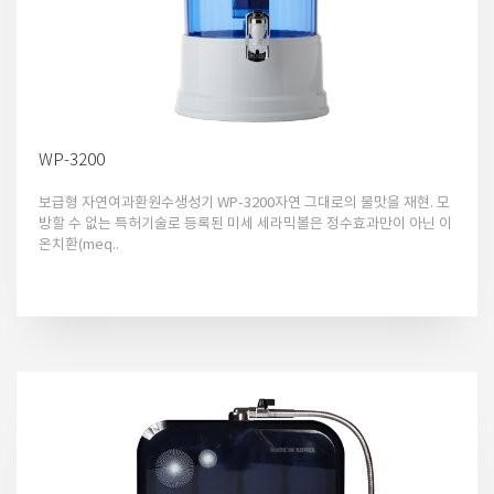
WP-3200
보급형 자연여과환원수생성기 WP-3200자연 그대로의 물맛을 재현. 모
방할 수 없는 특허기술로 등록된 미세 세라믹볼은 정수효과만이 아닌 이
온치환(meq..