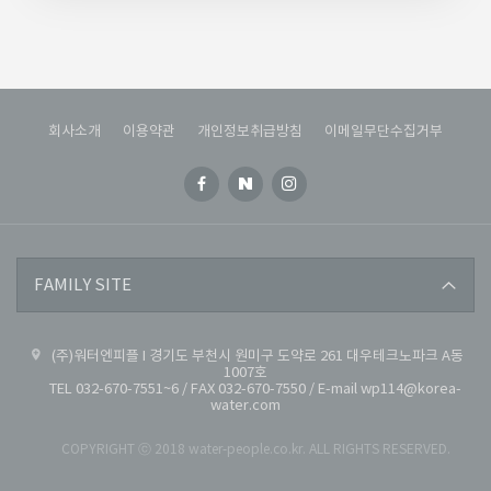
회사소개
이용약관
개인정보취급방침
이메일무단수집거부
코리아세라믹
FAMILY SITE
코리아워터
(주)워터엔피플 I 경기도 부천시 원미구 도약로 261 대우테크노파크 A동
대용량환원수
1007호
TEL 032-670-7551~6 / FAX 032-670-7550 / E-mail wp114@korea-
water.com
COPYRIGHT ⓒ 2018 water-people.co.kr. ALL RIGHTS RESERVED.