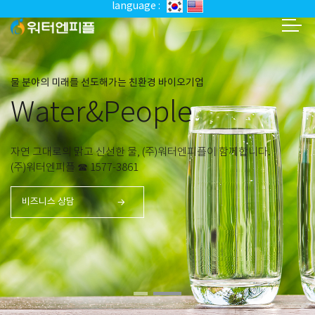
language :
천연세라믹볼 및 수소환원수제조기 전문기업
Water&People
수소환원수제조기 OEM / ODM 주문생산
(주)워터엔피플 ☎ 1577-3861
비즈니스 상담